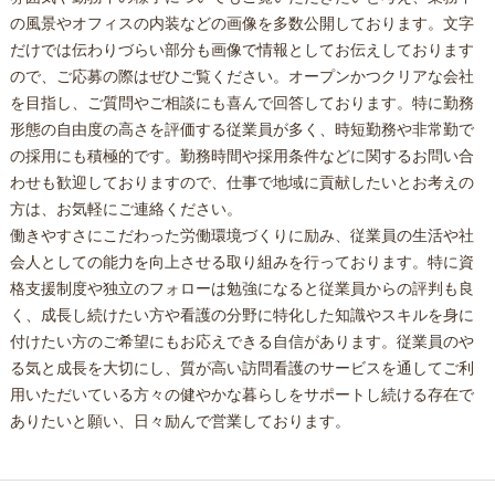
の風景やオフィスの内装などの画像を多数公開しております。文字
だけでは伝わりづらい部分も画像で情報としてお伝えしております
ので、ご応募の際はぜひご覧ください。オープンかつクリアな会社
を目指し、ご質問やご相談にも喜んで回答しております。特に勤務
形態の自由度の高さを評価する従業員が多く、時短勤務や非常勤で
の採用にも積極的です。勤務時間や採用条件などに関するお問い合
わせも歓迎しておりますので、仕事で地域に貢献したいとお考えの
方は、お気軽にご連絡ください。
働きやすさにこだわった労働環境づくりに励み、従業員の生活や社
会人としての能力を向上させる取り組みを行っております。特に資
格支援制度や独立のフォローは勉強になると従業員からの評判も良
く、成長し続けたい方や看護の分野に特化した知識やスキルを身に
付けたい方のご希望にもお応えできる自信があります。従業員のや
る気と成長を大切にし、質が高い訪問看護のサービスを通してご利
用いただいている方々の健やかな暮らしをサポートし続ける存在で
ありたいと願い、日々励んで営業しております。